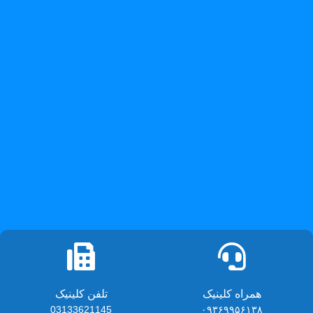
همراه کلینیک
تلفن کلینیک
03133621145
۰۹۳۶۹۹۵۶۱۳۸