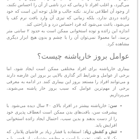
می‌گیرد، و اغلب افراد تا زمانی که درد ناشی از آن را احساس نکنند،
از وجود آن اطلاعی ندارند. نکته جالب و قابل توجه این است که خود
زائده دردی ندارد، بلکه زمانی که تیزی آن وارد بافت نرم کف پا
می‌شود، باعث می‌شود که فرد احساس درد و ناراحتی کند.
اندازه این زائده و توده استخوانی ممکن است به حدود ۲ سانتی متر
برسد، اما معمولا نمی‌توان آن را با چشم و بدون هیچ ابزار دیگری
مشاهده کرد.
عوامل بروز خارپاشنه چیست؟
بیماری خارپاشنه برای افراد مختلفی ممکن است ایجاد شود، اما
برخی از عوامل و شرایط اثر گذاری بالایی بر بروز این عارضه دارند
و می‌توانند افراد را مستعد بروز این بیماری کنند. در ادامه به معرفی
برخی از مهم‌ترین عوامل که سبب بروز خار پاشنه می‌شوند،
می‌پردازیم.
سن:
خارپاشنه بیشتر در افراد بالای ۴۰ سال دیده می‌شود. با
پیشرفت سن، بافت‌های بدن ممکن است انعطاف ‌پذیری خود
را از دست بدهند و بدین سبب، احتمال ایجاد زائده استخوانی
افزایش یابد.
تنش و کشش زیاد:
استفاده یا فشار زیاد بر فاشیای پلانتار، که
یک لایه بافتی تحت پا است و وظیفه پشتیبانی از قوس پا و