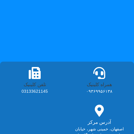
همراه کلینیک
تلفن کلینیک
03133621145
۰۹۳۶۹۹۵۶۱۳۸
آدرس مرکز
اصفهان، خمینی شهر، خیابان