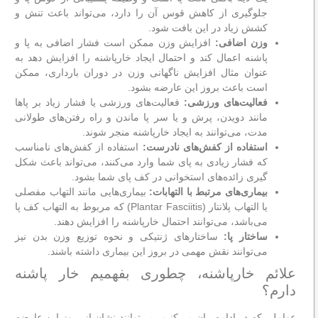
جلوگیری از کاهش قوس آن را دارد، می‌تواند باعث تنش و
کشش زیاد در این بافت شود.
وزن اضافی:
افزایش وزن ممکن است فشار اضافی به پا و
پاشنه اعمال کند و احتمال ایجاد خارپاشنه را افزایش دهد به
عنوان مثال افزایش ناگهانی وزن در دوران بارداری، ممکن
است باعث بروز این عارضه بشود.
فعالیت‌های ورزشی:
فعالیت‌های ورزشی یا فشار زیاد بر پاها
مانند دویدن، پرش و یا سر پا ماندن و راه رفتن‌های طولانی
مدت، می‌توانند به ایجاد خارپاشنه منجر شوند.
استفاده از کفش‌های نادرست:
استفاده از کفش‌های نامناسب
که فشار زیادی به پای شما وارد می‌کنند، می‌تواند باعث شکل
گیری زائده‌های استخوانی در کف پای شما بشود.
بیماری‌های مرتبط با التهابات:
بیماری‌هایی مانند التهاب مفصلی
یا التهاب پلانتار (Plantar Fasciitis) که مربوط به التهاب کف پا
می‌باشد، می‌توانند احتمال خارپاشنه را افزایش دهند.
ساختار پا:
ساختارهای ژنتیکی و نحوه توزیع وزن بدن نیز
می‌توانند نقش مهمی در بروز این بیماری داشته باشند.
علائم خارپاشنه، چطوری بفهمیم خار پاشنه
دارم؟
عواملی که در ادامه بیان می‌کنیم، می‌توانند نشان از بروز این عارضه